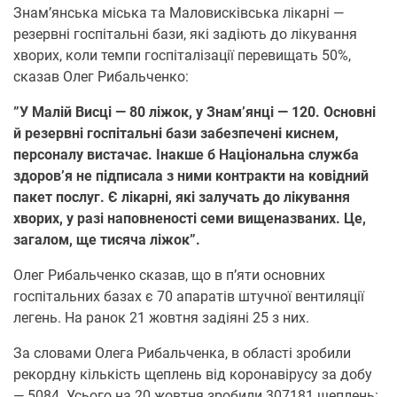
Знам’янська міська та Маловисківська лікарні —
резервні госпітальні бази, які задіють до лікування
хворих, коли темпи госпіталізації перевищать 50%,
сказав Олег Рибальченко:
”У Малій Висці — 80 ліжок, у Знам’янці — 120. Основні
й резервні госпітальні бази забезпечені киснем,
персоналу вистачає. Інакше б Національна служба
здоров’я не підписала з ними контракти на ковідний
пакет послуг. Є лікарні, які залучать до лікування
хворих, у разі наповненості семи вищеназваних. Це,
загалом, ще тисяча ліжок”.
Олег Рибальченко сказав, що в п’яти основних
госпітальних базах є 70 апаратів штучної вентиляції
легень. На ранок 21 жовтня задіяні 25 з них.
За словами Олега Рибальченка, в області зробили
рекордну кількість щеплень від коронавірусу за добу
— 5084. Усього на 20 жовтня зробили 307181 щеплень: