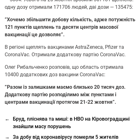
одну дозу отримали 171706 людей, дві дози — 135475:
”Хочемо збільшити добову кількість, адже потужність
121 пунктів щеплень та десяти центрів масової
вакцинації це дозволяє”.
В регіоні щеплять вакцинами AstraZeneca, Pfizer та
CoronaVac. Отримали додаткову партію CoronaVac.
Олег Рибальченко розповів, що область отримала
10400 додаткових доз вакцини CoronaVac:
”Разом із залишками маємо близько 20 тисяч доз.
Додаткову партію розподілимо між пунктами і
центрами вакцинації протягом 21-22 жовтня”.
←
Бруд, пліснява та миші: в НВО на Кіровоградщині
знайшли масу порушень
→
За добу від коронавірусу померли 5 жителів