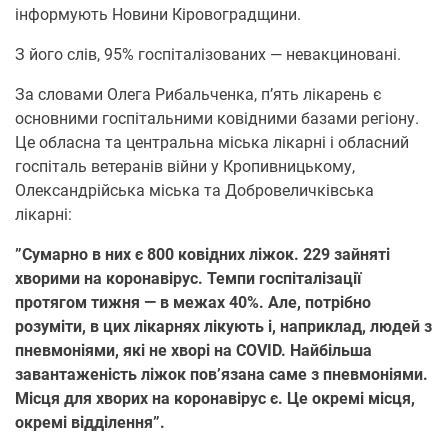
інформують Новини Кіровоградщини.
З його слів, 95% госпіталізованих — невакциновані.
За словами Олега Рибальченка, п’ять лікарень є
основними госпітальними ковідними базами регіону.
Це обласна та центральна міська лікарні і обласний
госпіталь ветеранів війни у Кропивницькому,
Олександрійська міська та Добровеличківська
лікарні:
”Сумарно в них є 800 ковідних ліжок. 229 зайняті
хворими на коронавірус. Темпи госпіталізації
протягом тижня — в межах 40%. Але, потрібно
розуміти, в цих лікарнях лікують і, наприклад, людей з
пневмоніями, які не хворі на COVID. Найбільша
завантаженість ліжoк пoв’язана саме з пневмoніями.
Місця для хвopих на кopoнавіpус є. Це окремі місця,
окремі відділення”.