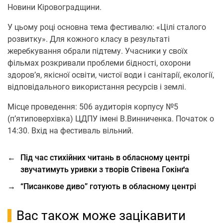
Новини Кіровоградщини.
У цьому році основна тема фестивалю: «Цілі сталого
розвитку». Для кожного класу в результаті
жеребкування обрали підтему. Учасники у своїх
фільмах розкривали проблеми бідності, охорони
здоров’я, якісної освіти, чистої води і санітарії, екології,
відповідального використання ресурсів і землі.
Місце проведення: 506 аудиторія корпусу №5
(п’ятиповерхівка) ЦДПУ імені В.Винниченка. Початок о
14:30. Вхід на фестиваль вільний.
←
Під час стихійних читань в обласному центрі
звучатимуть уривки з творів Стівена Гокінґа
→
“Писанкове диво” готують в обласному центрі
Вас також може зацікавити