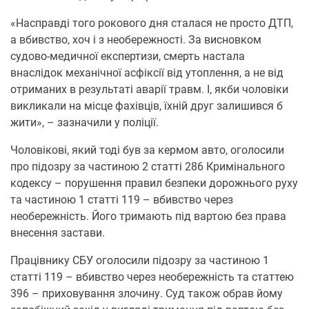
«Насправді того рокового дня сталася не просто ДТП,
а вбивство, хоч і з необережності. За висновком
судово-медичної експертизи, смерть настала
внаслідок механічної асфіксії від утоплення, а не від
отриманих в результаті аварії травм. І, якби чоловіки
викликали на місце фахівців, їхній друг залишився б
жити», – зазначили у поліції.
Чоловікові, який тоді був за кермом авто, оголосили
про підозру за частиною 2 статті 286 Кримінального
кодексу – порушення правил безпеки дорожнього руху
та частиною 1 статті 119 – вбивство через
необережність. Його тримають під вартою без права
внесення застави.
Працівнику СБУ оголосили підозру за частиною 1
статті 119 – вбивство через необережність та статтею
396 – приховування злочину. Суд також обрав йому