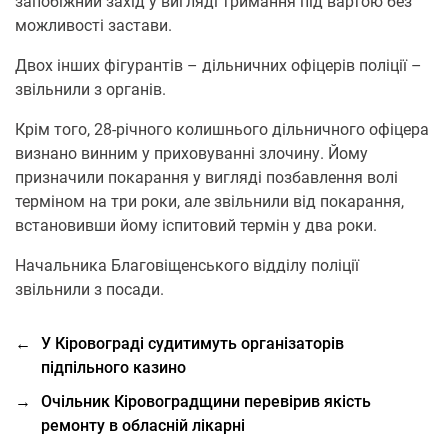
запобіжний захід у вигляді тримання під вартою без
можливості застави.
Двох інших фігурантів – дільничних офіцерів поліції –
звільнили з органів.
Крім того, 28-річного колишнього дільничного офіцера
визнано винним у приховуванні злочину. Йому
призначили покарання у вигляді позбавлення волі
терміном на три роки, але звільнили від покарання,
встановивши йому іспитовий термін у два роки.
Начальника Благовіщенського відділу поліції
звільнили з посади.
←
У Кіровограді судитимуть організаторів
підпільного казино
→
Очільник Кіровоградщини перевірив якість
ремонту в обласній лікарні