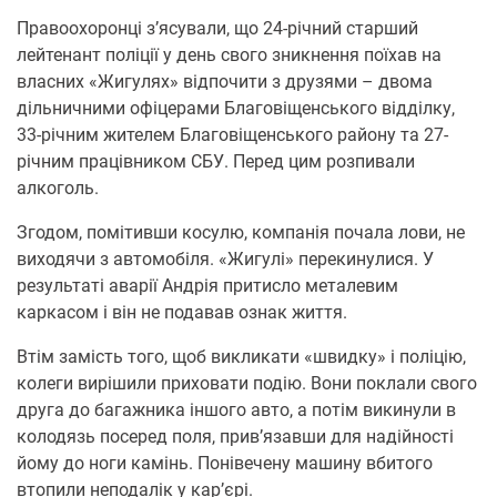
Правоохоронці з’ясували, що 24-річний старший
лейтенант поліції у день свого зникнення поїхав на
власних «Жигулях» відпочити з друзями – двома
дільничними офіцерами Благовіщенського відділку,
33-річним жителем Благовіщенського району та 27-
річним працівником СБУ. Перед цим розпивали
алкоголь.
Згодом, помітивши косулю, компанія почала лови, не
виходячи з автомобіля. «Жигулі» перекинулися. У
результаті аварії Андрія притисло металевим
каркасом і він не подавав ознак життя.
Втім замість того, щоб викликати «швидку» і поліцію,
колеги вирішили приховати подію. Вони поклали свого
друга до багажника іншого авто, а потім викинули в
колодязь посеред поля, прив’язавши для надійності
йому до ноги камінь. Понівечену машину вбитого
втопили неподалік у кар’єрі.