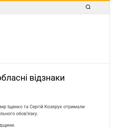
бласні відзнаки
мир Іщенко та Сергій Козярук отримали
льного обов’язку.
адщини.