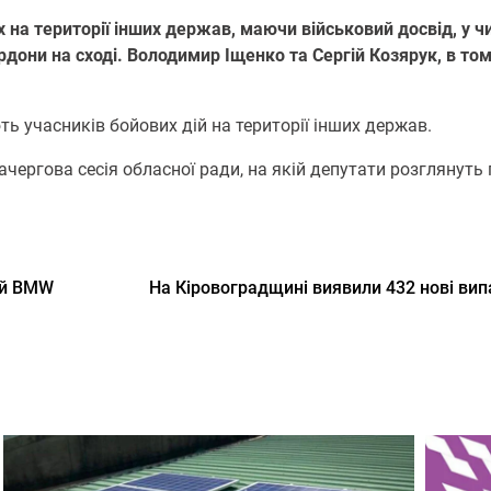
 на території інших держав, маючи військовий досвід, у чи
кордони на сході. Володимир Іщенко та Сергій Козярук, в то
ь учасників бойових дій на території інших держав.
чергова сесія обласної ради, на якій депутати розглянуть
ій BMW
На Кіровоградщині виявили 432 нові ви