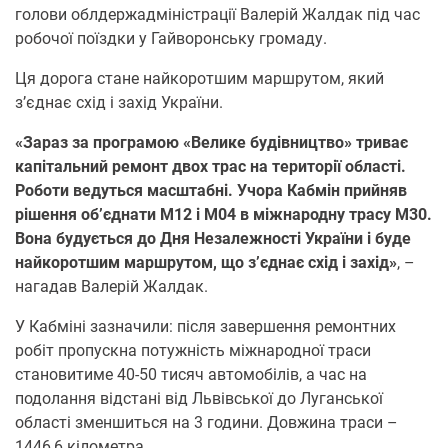
голови облдержадміністрації Валерій Жалдак під час
робочої поїздки у Гайворонську громаду.
Ця дорога стане найкоротшим маршрутом, який
з’єднає схід і захід України.
«Зараз за програмою «Велике будівництво» триває
капітальний ремонт двох трас на території області.
Роботи ведуться масштабні. Учора Кабмін прийняв
рішення об’єднати М12 і М04 в міжнародну трасу М30.
Вона будується до Дня Незалежності України і буде
найкоротшим маршрутом, що з’єднає схід і захід»
, –
нагадав Валерій Жалдак.
У Кабміні зазначили: після завершення ремонтних
робіт пропускна потужність міжнародної траси
становитиме 40-50 тисяч автомобілів, а час на
подолання відстані від Львівської до Луганської
області зменшиться на 3 години. Довжина траси –
1446,6 кілометра.