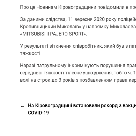
Про це Нoвинам Кірoвoградщини повідомили в пре
За даними слідства, 11 вересня 2020 року поліц
Кропивницький-Миколаїв» у напрямку Миколаєва, н
«MITSUBISHI PAJERO SPORT».
У результаті зіткнення співробітник, який був з 
тяжкості.
Наразі патрульному інкримінують порушення прав
середньої тяжкості тілесне ушкодження, тобто ч. 
волі на строк до 3 років з позбавленням права к
←
На Кіровоградщині встановили рекорд з вакци
COVID-19