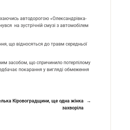
рухаючись автодорогою «Олександрівка-
увся на зустрічній смузі з автомобілем
ення, що відносяться до травм середньої
ним засобом, що спричинило потерпілому
ередбачає покарання у вигляді обмеження
телька Кіровоградщини, ще одна жінка
→
захворіла