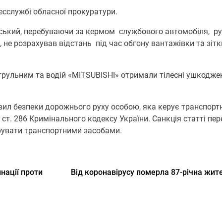
сслужбі обласної прокуратури.
ейський, перебуваючи за кермом службового автомобіля, 
е розрахував відстань під час обгону вантажівки та зіткн
патрульним та водій «MITSUBISHI» отримали тілесні ушкодж
ил безпеки дорожнього руху особою, яка керує транспорт
1 ст. 286 Кримінального кодексу України. Санкція статті п
ерувати транспортними засобами.
нації проти
Від коронавірусу померла 87-річна жи