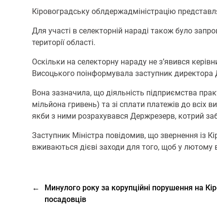
Кіровоградську облдержадміністрацію представля
Для участі в селекторній нараді також було запро
території області.
Оскільки на селекторну нараду не з’явився керівн
Висоцького поінформувала заступник директора 
Вона зазначила, що діяльність підприємства прак
мільйона гривень) та зі сплати платежів до всіх 
якби з ними розрахувався Держрезерв, котрий заб
Заступник Міністра повідомив, що звернення із К
вживаються дієві заходи для того, щоб у лютому 
←
Минулого року за корупційні порушення на Кі
посадовців