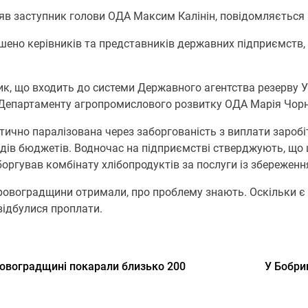
в заступник голови ОДА Максим Калінін, повідомляється н
шено керівників та представників державних підприємств, 
ик, що входить до системи Державного агентства резерву Ук
Департаменту агропромислового розвитку ОДА Марія Чорн
тично паралізована через заборгованість з виплати заробіт
видів бюджетів. Водночас на підприємстві стверджують, що
оргував комбінату хлібопродуктів за послуги із збереженн
іровоградщини отримали, про проблему знають. Оскільки є 
відбулися проплати.
ровоградщині покарали близько 200
У Бобри