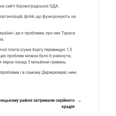
а сайті Кіровоградської ОДА.
організацій, філій, що функціонують на
раїни і де є проблеми, про них Тараса
а.
ної плати (сума боргу перевищує 1,5
 цих проблем можна було б уникнути,
я зерна понад 3 мільйони гривень.
проблеми і в самому Держрезерві, нині
нецькому районі затримали серійного
→
крадія