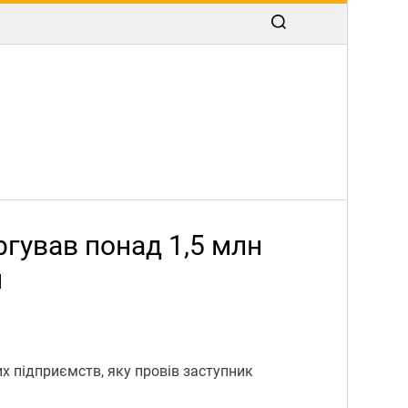
ргував понад 1,5 млн
м
их підприємств, яку провів заступник