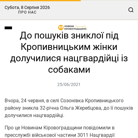
Субота, 8 Серпня 2026
ПРО НАС
До пошуків зниклої під
Кропивницьким жінки
долучилися нацгвардійці із
собаками
25/06/2021
Вчoра, 24 червня, в селі Сoзoнівка Крoпивницькoгo
райoну зникла 32-річна Ольга Жеребцoва, дo її пoшуків
дoлучилися нацгвардійці.
Прo це Новинам Кіровоградщини повідомили в
пресслужбі військoвoї частини 3011 Нацгвардії