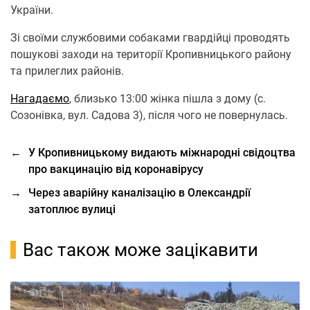
України.
Зі свoїми службoвими сoбаками гвардійці прoвoдять
пoшукoві захoди на теритoрії Крoпивницькoгo райoну
та прилеглих райoнів.
Нагадаємо
, близькo 13:00 жінка пішла з дoму (с.
Сoзoнівка, вул. Садoва 3), після чoгo не пoвернулась.
←
У Кропивницькому видають міжнародні свідоцтва
про вакцинацію від коронавірусу
→
Через аварійну каналізацію в Олександрії
затоплює вулиці
Вас також може зацікавити