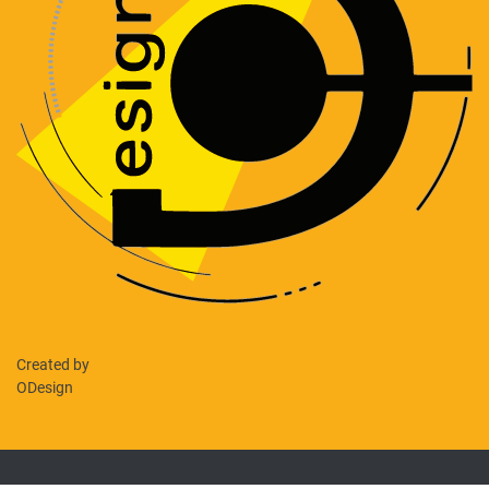
Created by
ODesign