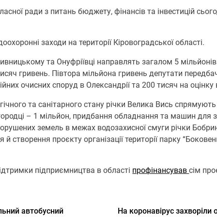
ласної ради з питань бюджету, фінансів та інвестицій сьог
охоронні заходи на території Кіровоградської області.
ивницькому та Онуфріївці направлять загалом 5 мільйонів 
тисяч гривень. Півтора мільйона гривень депутати передба
ійних очисних споруд в Олександрії та 200 тисяч на оцінку 
гічного та санітарного стану річки Велика Вись спрямують
овгородці – 1 мільйон, придбання обладнання та машин для
 порушених земель в межах водозахисної смуги річки Бобри
й створення проєкту організації території парку “Боковен
підтримки підприємництва в області
профінансував
сім про
льний автобусний
На коронавірус захворіли 