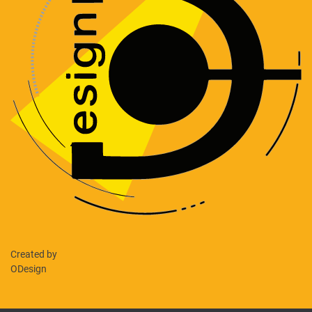
Created by
ODesign