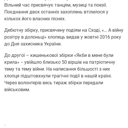
Вільний час присвячує танцям, музиці та поезії.
Поєднання двох останніх захоплень втілилося у
кількох його власних піснях.
Дебютну збірку, присвячену подіям на Сході, «… А війну
розітру в долоньці» хлопець видав у жовтні 2016 року
до Дня захисника України.
До другої – кишенькової збірки «Якби в мене були
крила» − увійшло близько 50 віршів на патріотичну
тему та тему війни. На написання більшості з них
хлопця підштовхнули трагічні події в нашій країні.
Через волонтерів весь тираж збірки передали
військовим.
.