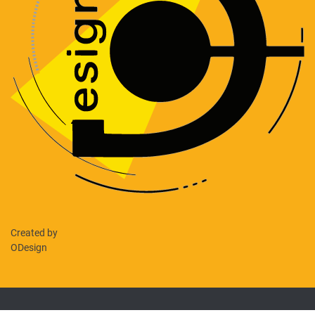
Created by
ODesign