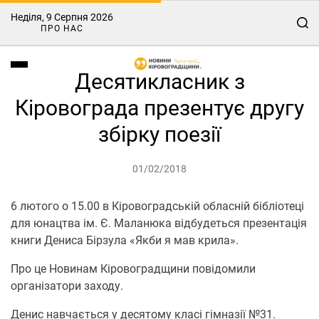
Неділя, 9 Серпня 2026
ПРО НАС
Десятикласник з
Кіровограда презентує другу
збірку поезії
01/02/2018
6 лютого о 15.00 в Кіровоградській обласній бібліотеці
для юнацтва ім. Є. Маланюка відбудеться презентація
книги Дениса Бірзула «Якби я мав крила».
Про це Новинам Кіровоградщини повідомили
організатори заходу.
Денис навчається у десятому класі гімназії №31.