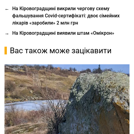
←
На Кіровоградщині викрили чергову схему
фальшування Covid-сертифікаті: двоє сімейних
лікарів «заробили» 2 млн грн
→
На Кіровоградщині виявили штам «Омікрон»
Вас також може зацікавити