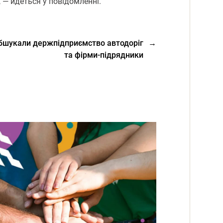
, — йдеться у повідомленні.
бшукали держпідприємство автодоріг
→
та фірми-підрядники