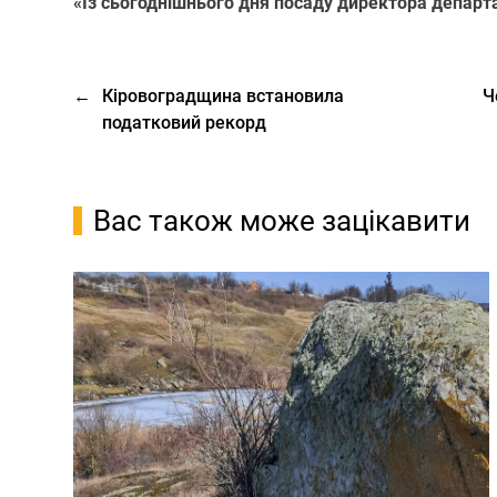
«Із сьогоднішнього дня посаду директора департ
←
Кіровоградщина встановила
Ч
податковий рекорд
Вас також може зацікавити