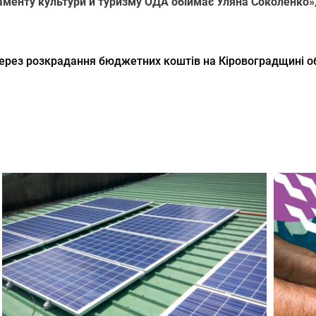
аменту культури й туризму ОДА обіймає Уляна Соколенко»
ерез розкрадання бюджетних коштів на Кіровоградщині о