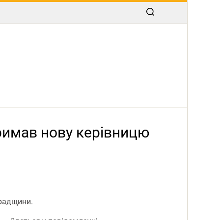
римав нову керівницю
градщини.