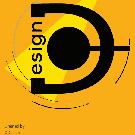
Created by
ODesign