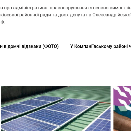
ів про адміністративні правопорушення стосовно вимог фі
ківської районної ради та двох депутатів Олександрійсько
аф.
и відомчі відзнаки (ФОТО)
У Компаніївському районі 