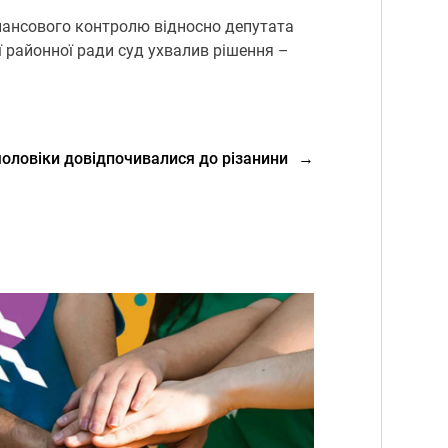
нансового контролю відносно депутата
ї районної ради суд ухвалив рішення –
чоловіки довідпочивалися до різанини
→