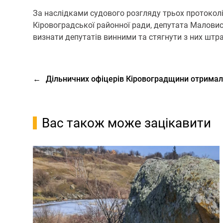
За наслідками судового розгляду трьох протокол
Кіровоградської районної ради, депутата Маловис
визнати депутатів винними та стягнути з них штр
←
Дільничних офіцерів Кіровоградщини отримал
Вас також може зацікавити