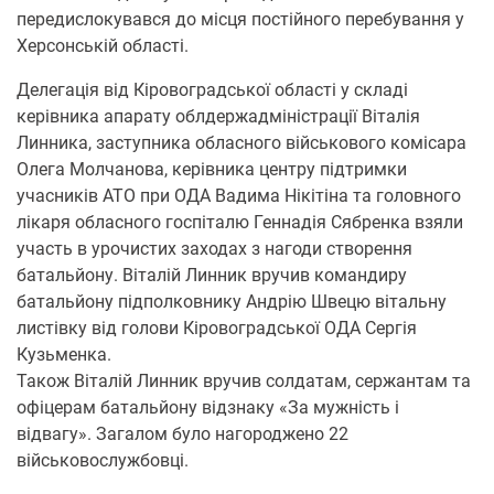
передислокувався до місця постійного перебування у
Херсонській області.
Делегація від Кіровоградської області у складі
керівника апарату облдержадміністрації Віталія
Линника, заступника обласного військового комісара
Олега Молчанова, керівника центру підтримки
учасників АТО при ОДА Вадима Нікітіна та головного
лікаря обласного госпіталю Геннадія Сябренка взяли
участь в урочистих заходах з нагоди створення
батальйону. Віталій Линник вручив командиру
батальйону підполковнику Андрію Швецю вітальну
листівку від голови Кіровоградської ОДА Сергія
Кузьменка.
Також Віталій Линник вручив солдатам, сержантам та
офіцерам батальйону відзнаку «За мужність і
відвагу». Загалом було нагороджено 22
військовослужбовці.