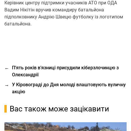
Керівник центру підтримки учасників АТО при ОДА
Вадим Нікітін вручив командиру батальйона
підполковнику Андрію Швецю футболку із логотипом
батальйона.
←
П’ять років в’язниці присудили кіберзлочинцю з
Олександрії
→
У Кіровограді до Дня молоді влаштовують вуличну
акцію
Вас також може зацікавити