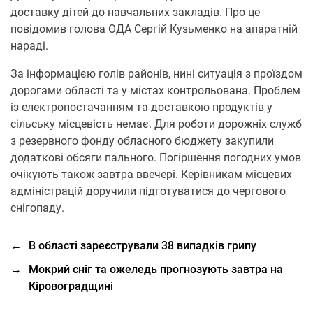
доставку дітей до навчальних закладів. Про це
повідомив голова ОДА Сергій Кузьменко на апаратній
нараді.
За інформацією голів районів, нині ситуація з проїздом
дорогами області та у містах контрольована. Проблем
із електропостачанням та доставкою продуктів у
сільську місцевість немає. Для роботи дорожніх служб
з резервного фонду обласного бюджету закупили
додаткові обсяги пального. Погіршення погодних умов
очікують також завтра ввечері. Керівникам місцевих
адміністрацій доручили підготуватися до чергового
снігопаду.
←
В області зареєстрували 38 випадків грипу
→
Мокрий сніг та ожеледь прогнозують завтра на
Кіровоградщині