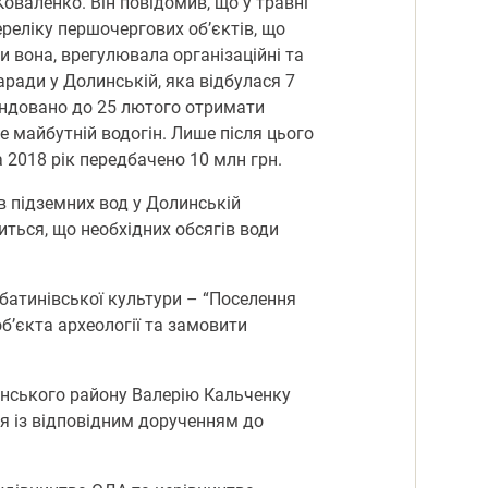
оваленко. Він повідомив, що у травні
ереліку першочергових об’єктів, що
и вона, врегулювала організаційні та
наради у Долинській, яка відбулася 7
мендовано до 25 лютого отримати
е майбутній водогін. Лише після цього
 2018 рік передбачено 10 млн грн.
в підземних вод у Долинській
иться, що необхідних обсягів води
батинівської культури – “Поселення
б’єкта археології та замовити
линського району Валерію Кальченку
я із відповідним дорученням до