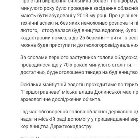
Про стан вирішення очільника області поінформув
минулого року було проведене засідання обласної 
мають бути збудовані у 2018-му році. Про це ріше
технічні аспекти, без яких неможливо розпочати пі
лютого, і стосувалася будівництва водогону, бул
кадастровий номер, а до 25 березня – витяг з реє
можна буде приступити до геологорозвідувальних 
За словами першого заступника голови облдержадм
проводилося ще у 70-х роках минулого століття. –
достатньо, буде оголошено тендер на будівництво
Оскільки майбутній водогін проходитиме по терит
“Першотравневе” міська влада Долинської має про
археологічне дослідження об’єкта.
Під час обговорення голова обласної державної а
надати міській раді допомогу у пришвидшенні ви
керівництва Держгеокадастру.