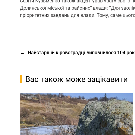
Сергій Кузьменко також акцентував увагу свого 
Долинської міської та районної влади: “Для звол
пріоритетних завдань для влади. Тому, саме цього 
←
Найстаршій кіровоградці виповнилося 104 ро
Вас також може зацікавити