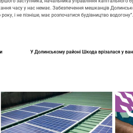
першого заступника, начальника управління капітального б
ікання часу у нас немає. Забезпечення мешканців Долинськ
року, і не пізніше, має розпочатися будівництво водогону”
ки
У Долинському районі Шкода врізалася у ва