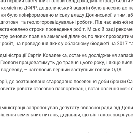
ав перший заступник голови облдержадміністрації Сергій К
комісії по ДФРР, де долинський водогін було внесено до п
ння було поінформовано міську владу Долинської, з тим, аб
дготовчі та геологорозвідувальні роботи. Під час виїзної 
о встановлено строки проведення робіт. Міській раді реко
стру речових прав на земельні ділянки, по яких проходитим
робіт, на проведення яких у обласному бюджеті на 2017 та
іністрації Сергія Коваленка, останнє дослідження запасі
 Геологи працюватимуть до травня цього року, і якщо вияв
 водоводу, – наголосив перший заступник голови ОДА.
орії, де розташоване стародавнє поселення доби бронзи Са
вести роботи стосовно паспортизації, встановлення меж о
дміністрації запропонував депутату обласної ради від До
рішення земельних питань, додавши, що він також звернувс