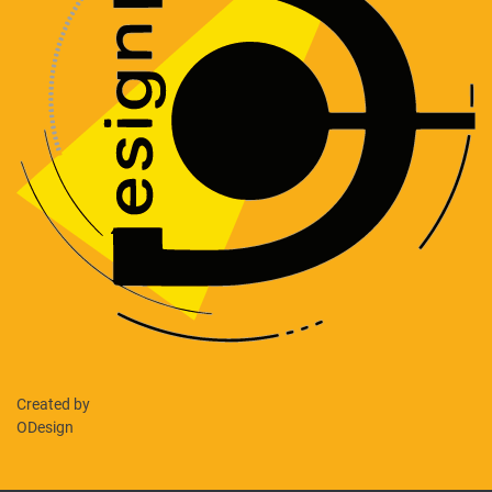
Created by
ODesign