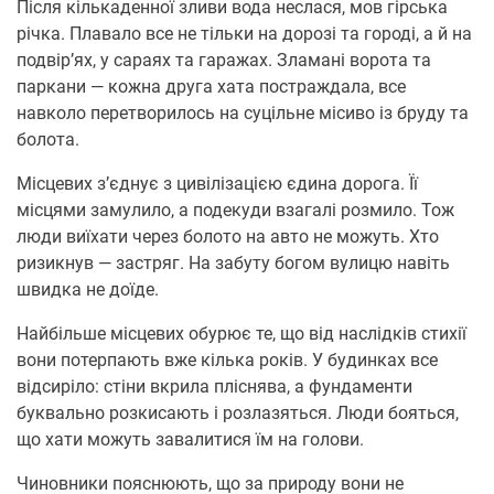
Після кількаденної зливи вода неслася, мов гірська
річка. Плавало все не тільки на дорозі та городі, а й на
подвір’ях, у сараях та гаражах. Зламані ворота та
паркани — кожна друга хата постраждала, все
навколо перетворилось на суцільне місиво із бруду та
болота.
Місцевих з’єднує з цивілізацією єдина дорога. Її
місцями замулило, а подекуди взагалі розмило. Тож
люди виїхати через болото на авто не можуть. Хто
ризикнув — застряг. На забуту богом вулицю навіть
швидка не доїде.
Найбільше місцевих обурює те, що від наслідків стихії
вони потерпають вже кілька років. У будинках все
відсиріло: стіни вкрила пліснява, а фундаменти
буквально розкисають і розлазяться. Люди бояться,
що хати можуть завалитися їм на голови.
Чиновники пояснюють, що за природу вони не