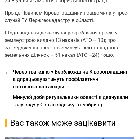
34 – учасникам антитерористичної операції.
Про це Новинам Кіровоградщини повідомили у прес-
службі ГУ Держгеокадастру в області.
Щодо надання дозволу на розроблення проекту
землеустрою видано 13 наказів (АТО – 10); про
затвердження проектів землеустрою та надання
земельних ділянок – 51 наказ (АТО –24) тощо.
←
Через трагедію у Верблюжці на Кіровоградщині
відпрацьовуватимуть профілактичні
протипожежні заходи
→
Минулої доби рятувальники області відкачували
талу воду у Світловодську та Бобринці
Вас також може зацікавити