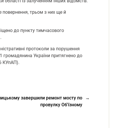
и області із залученням інших відомств.
е повернення, трьом з них ще й
міщено до пункту тимчасового
.
міністративні протоколи за порушення
 41 громадянина України притягнено до
6 КУпАП).
ницькому завершили ремонт мосту по
→
провулку Об’їзному