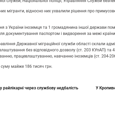
ої служби, Національної поліції, Управляння Служби безпек
них мігранти, відносно них ухвалили рішення про примусов
ня з України іноземця та 1 громадянина іншої держави по
для документування паспортом і видворення за межі країни
правління Державної міграційної служби області склали ад
евлаштування без відповідного дозволу (ст. 203 КУпАП) та
ванню, працевлаштуванню, навчанню іноземців (ст. 204-20
 суму майже 186 тисяч грн.
у райлікарні через службову недбалість
У Кропив