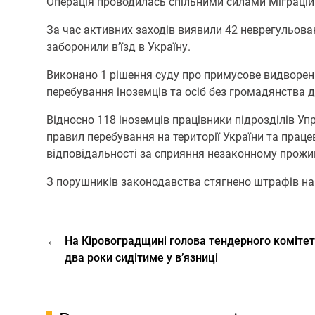
Операція проводилась спільними силами Міграційн
За час активних заходів виявили 42 неврегульова
заборонили в’їзд в Україну.
Виконано 1 рішення суду про примусове видворен
перебування іноземців та осіб без громадянства 
Відносно 118 іноземців працівники підрозділів У
правил перебування на території України та прац
відповідальності за сприяння незаконному прожи
З порушників законодавства стягнено штрафів на
←
На Кіровоградщині голова тендерного комітет
два роки сидітиме у в’язниці