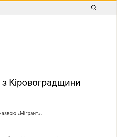
ь з Кіровоградщини
 назвою «Мігрант».