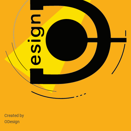
Created by
ODesign