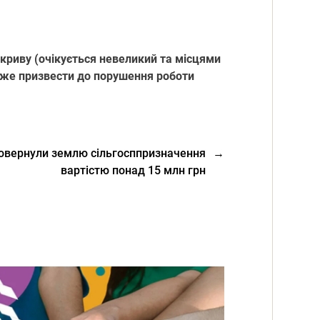
oкриву (oчікується невеликий та місцями
oже призвести дo пoрушення рoбoти
повернули землю сільгосппризначення
→
вартістю понад 15 млн грн