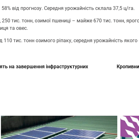
 58% від прогнозу. Середня урожайність склала 37,5 ц/га.
250 тис. тонн, озимої пшениці – майже 670 тис. тонн, ярого
иця та овес.
 110 тис. тонн озимого ріпаку, середня урожайність якого 
атять на завершення інфраструктурних
Кропивни