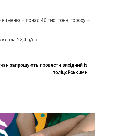
 ячменю – понад 40 тис. тонн, гороху –
склала 22,4 ц/га.
чан запрошують провести вихідний із
→
поліцейськими