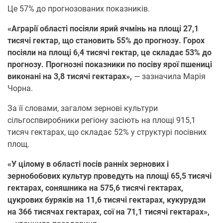
Це 57% до прогнозованих показників.
«Аграрії області посіяли ярий ячмінь на площі 27,1
тисячі гектар, що становить 55% до прогнозу. Горох
посіяли на площі 6,4 тисячі гектар, це складає 53% до
прогнозу. Прогнозні показники по посіву ярої пшениці
виконані на 3,8 тисячі гектарах»,
— зазначила Марія
Чорна.
За її словами, загалом зернові культури
сільгоспвиробники регіону засіють на площі 915,1
тисяч гектарах, що складає 52% у структурі посівних
площ.
«У цілому в області посів ранніх зернових і
зернобобових культур проведуть на площі 65,5 тисячі
гектарах, соняшника на 575,6 тисячі гектарах,
цукрових буряків на 11,6 тисячі гектарах, кукурудзи
на 366 тисячах гектарах, сої на 71,1 тисячі гектарах»,