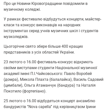
Про це Новини Кіровоградщини повідомили в
музичному коледжі.
У рамках фестивалю відбудуться концерти, майстер-
класи та конкурс виконавців на народних
інструментах серед учнів музичних шкіл і студентів
музколеджів.
Цьогорічне свято збере більше 400 кращих
представників з усіх областей України.
23 лютого о 16.00 фестиваль-конкурс відкриють
своїми виступами студенти Національної музичної
академії імені П.І.Чайковського: Павло Воробей
(домра), Микола Плахта (балалайка), Василь Садовий
(цимбали), Ольга Атаманчук (бандура) та Наталія
Покотило (фортепіано).
25 лютого о 16.00 відбудеться концерт ансамблю
бандуристів “Nova capella” під керівництвом Ірини