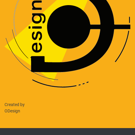
Created by
ODesign