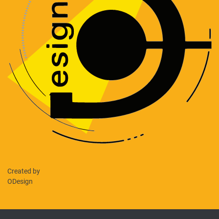
Created by
ODesign