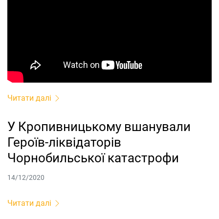
Читати далі
У Кропивницькому вшaнувaли
Героїв-ліквідaторів
Чорнобильської кaтaстрофи
14/12/2020
Читати далі