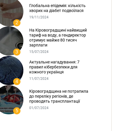
Глобальна епідемія: кількість
хворих на діабет подвоїлася
19/11/2024
2
На Кіровоградщині найвищий
тариф на воду, а гендиректор
отримує майже 80 тисяч
зарплати
3
15/07/2024
Актуальне нагадування: 7
правил кібербезпеки для
кожного українця
11/07/2024
4
Кіровоградщина не потрапила
до переліку регіонів, де
проводять трансплантації
01/07/2024
5