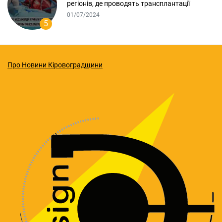
регіонів, де проводять трансплантації
01/07/2024
5
Про Новини Кіровоградщини