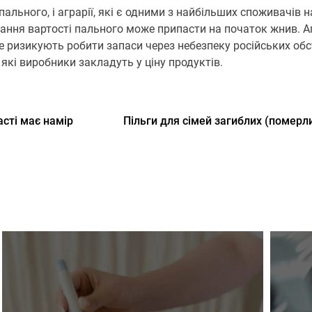
ального, і аграрії, які є одними з найбільших споживачів 
стання вартості пального може припасти на початок жнив. А
 ризикують робити запаси через небезпеку російських обст
які виробники закладуть у ціну продуктів.
асті має намір
Пільги для сімей загиблих (померли