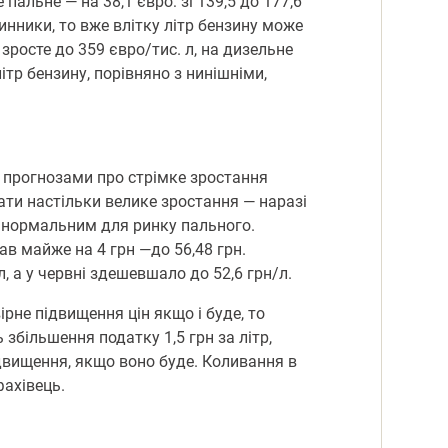
 пальне — на 38,1 євро: зі 139,5 до 177,6
чинники, то вже влітку літр бензину може
 зросте до 359 євро/тис. л, на дизельне
літр бензину, порівняно з нинішніми,
з прогнозами про стрімке зростання
ати настільки велике зростання — наразі
 є нормальним для ринку пального.
ав майже на 4 грн —до 56,48 грн.
, а у червні здешевшало до 52,6 грн/л.
рне підвищення цін якщо і буде, то
збільшення податку 1,5 грн за літр,
підвищення, якщо воно буде. Коливання в
фахівець.