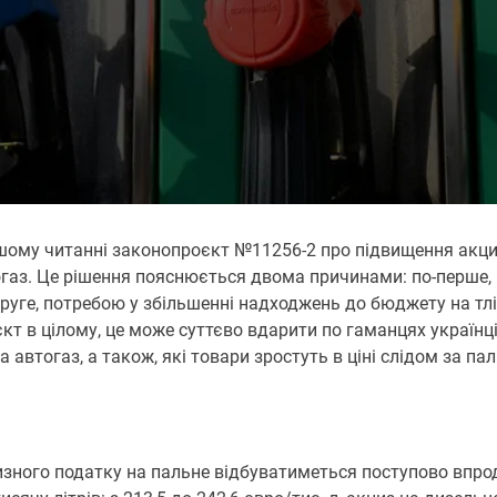
шому читанні законопроєкт №11256-2 про підвищення акци
огаз. Це рішення пояснюється двома причинами: по-перше,
уге, потребою у збільшенні надходжень до бюджету на тлі
 в цілому, це може суттєво вдарити по гаманцях українців
а автогаз, а також, які товари зростуть в ціні слідом за 
изного податку на пальне відбуватиметься поступово впро