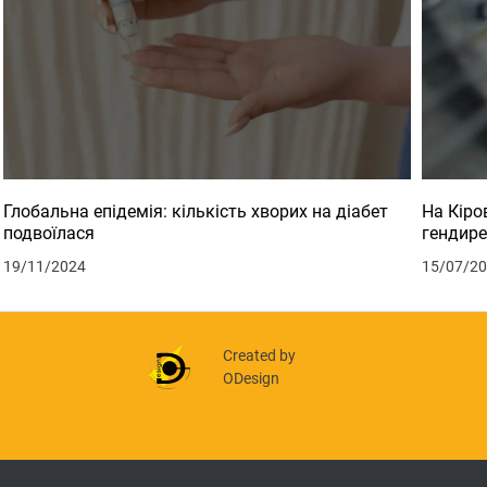
Глобальна епідемія: кількість хворих на діабет
На Кіро
подвоїлася
гендире
19/11/2024
15/07/2
Created by
ODesign