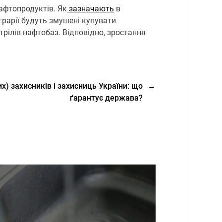
нафтопродуктів. Як
зазначають
в
грарії будуть змушені купувати
рілів нафтобаз. Відповідно, зростання
х) захисників і захисниць України: що
→
ґарантує держава?