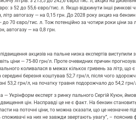
сячу літрів: з 213,5 до 242,6 євро/тис. л, акциз на дизельне
вро: з 52 до 55,6 євро/тис. л. Якщо відкинути інші ринкові 
, літр автогазу — на 0,15 грн. До 2028 року акциз на бензин
 до 70 євро/тис. л. Тож потенційно за чотири роки ціни за 
н, автогазу — на 0,8 грн.
підвищення акцизів на пальне низка експертів виступили 
віть ціни — 75-80 грн/л. Проте очевидних причин прогнозув
 пального коливалася в межах кількох гривень за літр, що
в середині березня коштував 52,7 грн/л, після чого здорожч
ні 53,2 грн/л, на початку травня подорожчало до 54,2 грн/л
на — Укрінформ експерт з ринку пального Сергій Куюн, ймові
двищення цін. Насправді це не є факт. На бензин становить 
класти на поточні ціни, то можна сказати, що це незначне 
ь споживачі на них не завжди звертають увагу”, – пояснив 