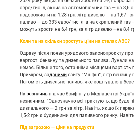
2024 року акциз на бензин зросте на 29,1 євро за ти
євро/тис. л, акциз на автомобільний газ — на 3,6 є
подорожчати на 1,28 грн, літр дизелю — на 1,67 грн
паливо — до 333 євро/тис. л, а на скраплений газ —
можуть зрости на 6,4 грн, за літр дизелю —на 8,4 гр
Коли та на скільки зростуть ціни на стелах АЗС?
Одразу після появи урядового законопроєкту про 
вартості бензину та дизельного палива. Лунали на
немає. Більше того, останніми місяцями вартість
Приміром, за
даними
сайту “Мінфін”, літр бензину 
Натомість дизельне паливо, яке коштувало в берез
Як
зазначив
під час брифінгу в Медіацентрі Украї
незначним. “Однозначно всі трактують, що буде пі
дизпального — 2 грн за літр. Навіть, якщо їх пере
1,5-2 грн є буденними для паливного ринку. Навіт
Під загрозою — ціни на продукти