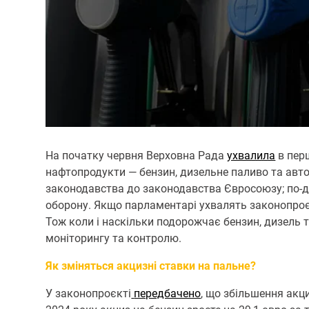
На початку червня Верховна Рада
ухвалила
в пер
нафтопродукти — бензин, дизельне паливо та авт
законодавства до законодавства Євросоюзу; по-др
оборону. Якщо парламентарі ухвалять законопроєкт
Тож коли і наскільки подорожчає бензин, дизель т
моніторингу та контролю.
Як зміняться акцизні ставки на пальне?
У законопроєкті
передбачено
, що збільшення акц