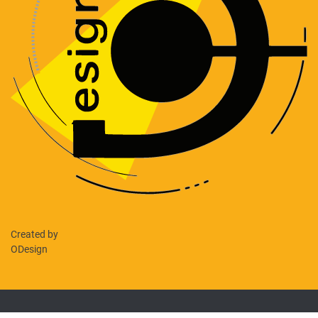
Created by
ODesign