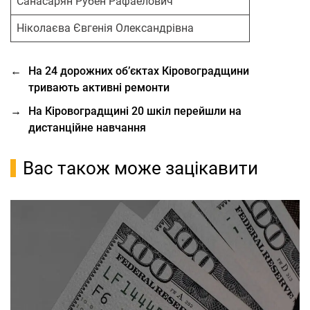
Санасарян Рубен Рафаелович
Ніколаєва Євгенія Олександрівна
←
На 24 дорожних обʼєктах Кіровоградщини
тривають активні ремонти
→
На Кіровоградщині 20 шкіл перейшли на
дистанційне навчання
Вас також може зацікавити