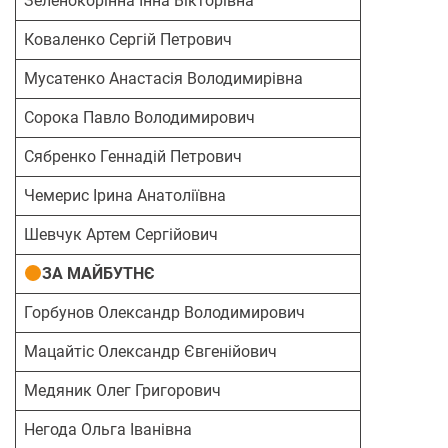
Зеленокорінна Інна Вікторівна
Коваленко Сергій Петрович
Мусатенко Анастасія Володимирівна
Сорока Павло Володимирович
Сябренко Геннадій Петрович
Чемерис Ірина Анатоліївна
Шевчук Артем Сергійович
ЗА МАЙБУТНЄ
Горбунов Олександр Володимирович
Мацайтіс Олександр Євгенійович
Медяник Олег Григорович
Негода Ольга Іванівна